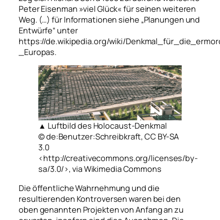
Peter Eisenman »viel Glück« für seinen weiteren
Weg. (…) für Informationen siehe „Planungen und
Entwürfe“ unter
https://de.wikipedia.org/wiki/Denkmal_für_die_erm
_Europas.
▲ Luftbild des Holocaust-Denkmal
© de:Benutzer:Schreibkraft, CC BY-SA
3.0
<http://creativecommons.org/licenses/by-
sa/3.0/>, via Wikimedia Commons
Die öffentliche Wahrnehmung und die
resultierenden Kontroversen waren bei den
oben genannten Projekten von Anfang an zu