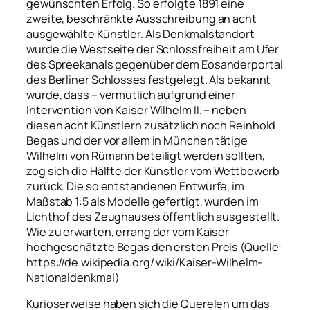
gewünschten Erfolg. So erfolgte 1891 eine
zweite, beschränkte Ausschreibung an acht
ausgewählte Künstler. Als Denkmalstandort
wurde die Westseite der Schlossfreiheit am Ufer
des Spreekanals gegenüber dem Eosanderportal
des Berliner Schlosses festgelegt. Als bekannt
wurde, dass – vermutlich aufgrund einer
Intervention von Kaiser Wilhelm II. – neben
diesen acht Künstlern zusätzlich noch Reinhold
Begas und der vor allem in München tätige
Wilhelm von Rümann beteiligt werden sollten,
zog sich die Hälfte der Künstler vom Wettbewerb
zurück. Die so entstandenen Entwürfe, im
Maßstab 1:5 als Modelle gefertigt, wurden im
Lichthof des Zeughauses öffentlich ausgestellt.
Wie zu erwarten, errang der vom Kaiser
hochgeschätzte Begas den ersten Preis (Quelle:
https://de.wikipedia.org/ wiki/Kaiser-Wilhelm-
Nationaldenkmal)
Kurioserweise haben sich die Querelen um das