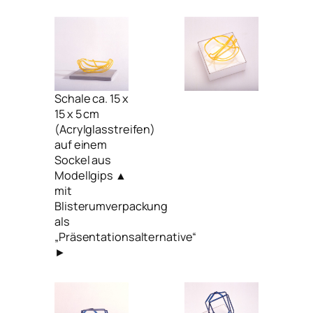
Schale ca. 15 x
15 x 5 cm
(Acrylglasstreifen)
auf einem
Sockel aus
Modellgips ▲
mit
Blisterumverpackung
als
„Präsentationsalternative“
►