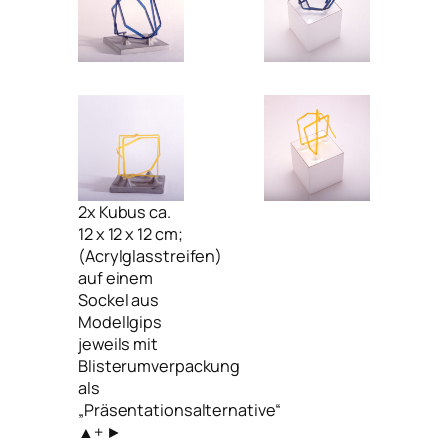
2x Kubus ca.
12 x 12 x 12 cm;
(Acrylglasstreifen)
auf einem
Sockel aus
Modellgips
jeweils mit
Blisterumverpackung
als
„Präsentationsalternative“
▲+ ►