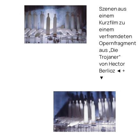
Szenen aus
einem
Kurzfilm zu
einem
verfremdeten
Opernfragment
aus „Die
Trojaner“
von Hector
Berlioz ◄ +
▼