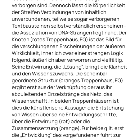
verborgen sind. Dennoch lässt die Körperlichkeit
der Streifen Verbindungen von inhaltlich
unverbundenen, teilweise sogar verborgenen
Textbausteinen selbstverständlich erscheinen –
die Assoziation von DNA-Strängen liegt nahe. Der
Knoten (rotes Treppenhaus, EG) ist das Bild für
die verschlungenen Erscheinungen der äußeren
Wirklichkeit, innerlich zwar einer strengen Logik
folgend, äußerlich aber verworren und vielfältig.
Seine Entwirrung, die „Lösung“, bringt die Klarheit
und den Wissenszuwachs. Die scheinbar
geordnete Struktur (oranges Treppenhaus, EG)
ergibt erst aus der Verknüpfung der aus ihr
abzuleitenden Einzelstränge das Netz, das
Wissen schafft. In beiden Treppenhäusern ist
dies die künstlerische Aussage: die Entstehung
von Wissen über seine Entwicklungsschritte,
über die Entwirrung (rot) oder die
Zusammensetzung (orange). Für beide gilt: erst
die „Entwicklung“ des vorgefundenen führt zur