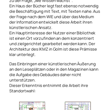
zu der Frage, „wie Wissen wächst“.
Ein Haus der Bücher legt fast ebenso notwendig
die Beschäftigung mit Text, mit Texten nahe. Aus
der Frage nach dem WIE und über das Medium
der Information entwickelt diese Arbeit ihren
künstlerischen Ansatz.
Ein Hauptinteresse der Nutzer einer Bibliothek
ist einen Ort vorzufinden an dem konzentriert
und zielgerichtet gearbeitet werden kann. Der
Architektur des IKMZ in Golm ist diese Prämisse
klar unterlegt.
Das Einbringen einer künstlerischen Äußerung
an den Leseplätzen oder in den Magazinen kann
die Aufgabe des Gebäudes daher nicht
unterstützen.
Dieser Erkenntnis entnimmt die Arbeit ihre
Standortwahl: